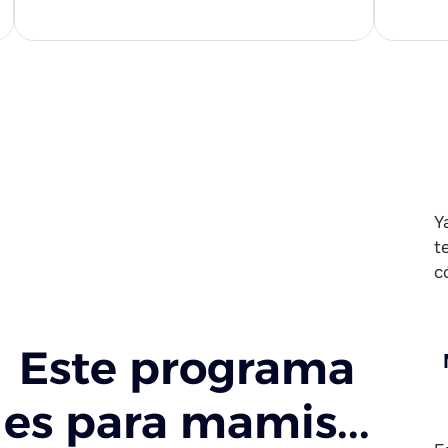
Y
t
c
Este programa
es para mamis...