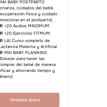
MAI BABY POSTPARTO
(crianza, cuidados del bebé,
recuperación física y cuidado
emocional en el postparto).
🎁
+20 Audios MINDMUM
🎁
+20 Ejercicios FITMUM
🎁 LAI Curso completo de
Lactancia Materna y Artificial
🎁 MAI BABY PLANNING
(Dossier para hacer las
comprar del bebé de manera
eficaz y ahorrando tiempo y
dinero)
Empieza ahora