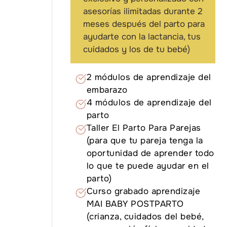
asesorías ilimitadas durante 2
meses después del parto para
ayudarte con la lactancia, tus
cuidados y los de tu bebé)
2 módulos de aprendizaje del
embarazo
4 módulos de aprendizaje del
parto
Taller El Parto Para Parejas
(para que tu pareja tenga la
oportunidad de aprender todo
lo que te puede ayudar en el
parto)
Curso grabado aprendizaje
MAI BABY POSTPARTO
(crianza, cuidados del bebé,