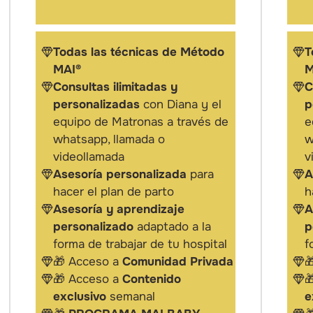
Todas las técnicas de Método
T
MAI®
M
Consultas ilimitadas y
C
personalizadas
con Diana y el
p
equipo de Matronas a través de
e
whatsapp, llamada o
w
videollamada
v
Asesoría personalizada
para
A
hacer el plan de parto
h
Asesoría y aprendizaje
A
personalizado
adaptado a la
p
forma de trabajar de tu hospital
f
🎁 Acceso a
Comunidad Privada

🎁 Acceso a
Contenido

exclusivo
semanal
e