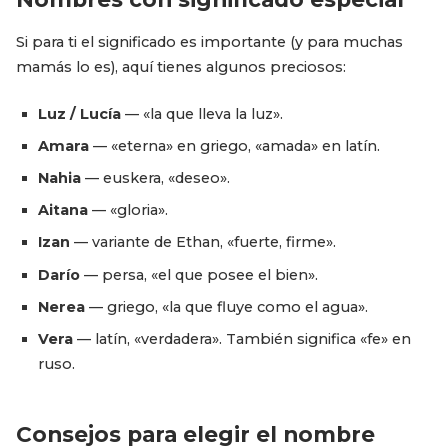
Si para ti el significado es importante (y para muchas
mamás lo es), aquí tienes algunos preciosos:
Luz / Lucía
— «la que lleva la luz».
Amara
— «eterna» en griego, «amada» en latín.
Nahia
— euskera, «deseo».
Aitana
— «gloria».
Izan
— variante de Ethan, «fuerte, firme».
Darío
— persa, «el que posee el bien».
Nerea
— griego, «la que fluye como el agua».
Vera
— latín, «verdadera». También significa «fe» en
ruso.
Consejos para elegir el nombre