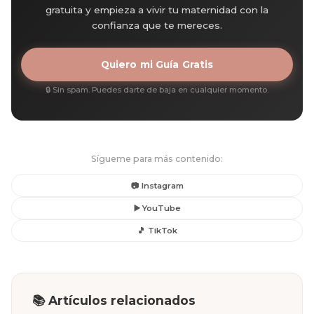
gratuita y empieza a vivir tu maternidad con la
confianza que te mereces.
Quiero mi Guía Gratis
🔒 Sin spam. Puedes darte de baja en cualquier momento.
Sígueme para más contenido:
📷 Instagram
▶️ YouTube
🎵 TikTok
📚 Artículos relacionados