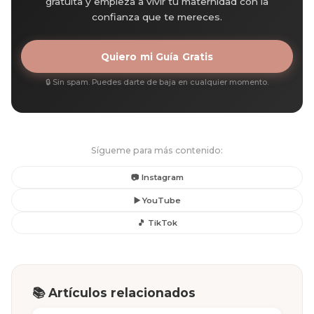
gratuita y empieza a vivir tu maternidad con la
confianza que te mereces.
Quiero mi Guía Gratis
🔒 Sin spam. Puedes darte de baja en cualquier momento.
Sígueme para más contenido:
📷 Instagram
▶️ YouTube
🎵 TikTok
📚 Artículos relacionados