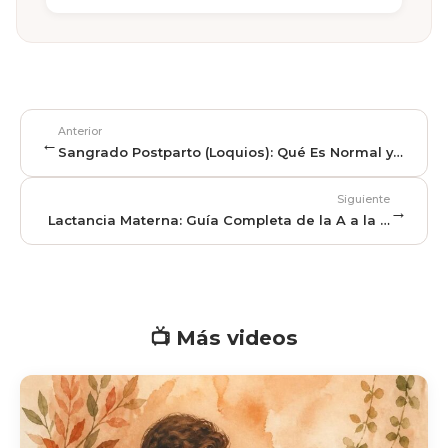
Anterior
←
Sangrado Postparto (Loquios): Qué Es Normal y
Cuándo Preocuparse
Siguiente
→
Lactancia Materna: Guía Completa de la A a la Z
por una Matrona
📺 Más videos