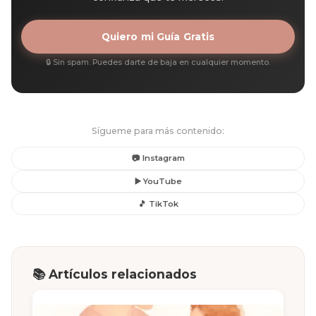
Quiero mi Guía Gratis
🔒 Sin spam. Puedes darte de baja en cualquier momento.
Sígueme para más contenido:
📷 Instagram
▶️ YouTube
🎵 TikTok
📚 Artículos relacionados