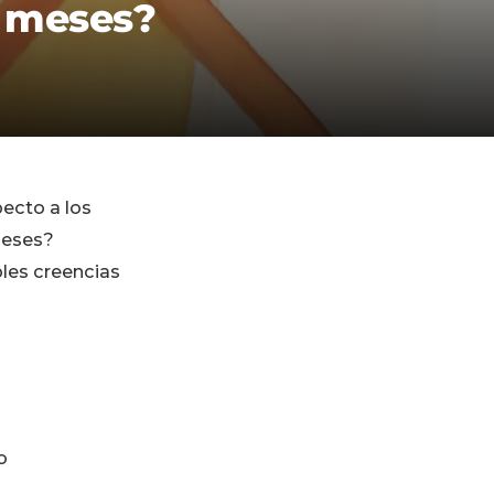
6 meses?
ecto a los
meses?
les creencias
o