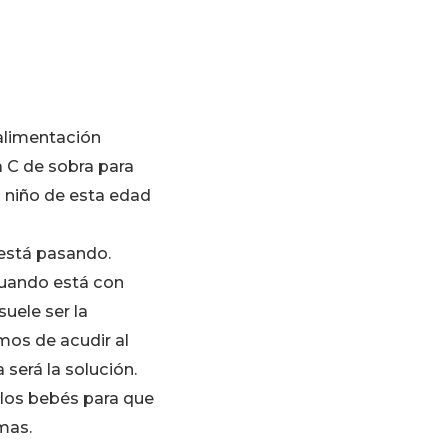
 alimentación
a C de sobra para
l niño de esta edad
está pasando.
 cuando está con
uele ser la
mos de acudir al
 será la solución.
los bebés para que
mas.