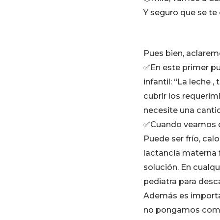
Y seguro que se te
Pues bien, aclaremo
✅En este primer pu
infantil: “La leche
cubrir los requeri
necesite una cantid
✅Cuando veamos qu
Puede ser frío, cal
lactancia materna f
solución. En cualq
pediatra para desca
Además es importa
no pongamos como 