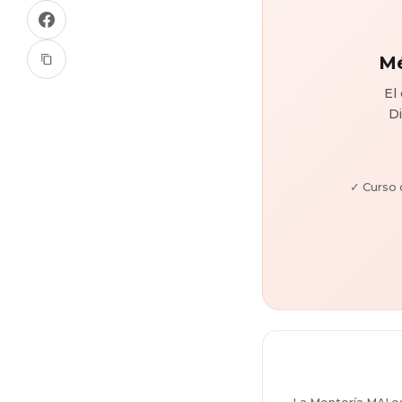
Mé
El
Di
✓ Curso
La Mentoría MAI e