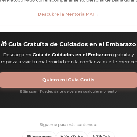
Descubre la Mentoría MAI →
🎁 Guía Gratuita de Cuidados en el Embarazo
Descarga mi
Guía de Cuidados en el Embarazo
gratuita y
empieza a vivir tu maternidad con la confianza que te mereces
Quiero mi Guía Gratis
🔒 Sin spam. Puedes darte de baja en cualquier momento.
Sígueme para más contenido:
📷 Instagram
▶️ YouTube
🎵 TikTok