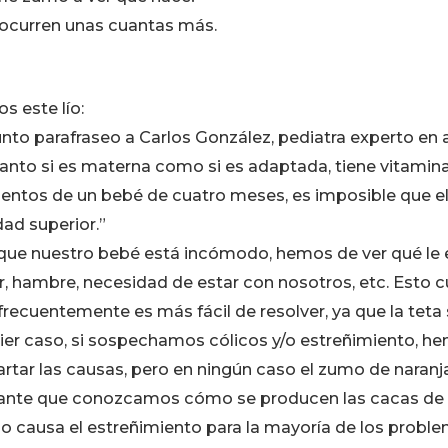
 ocurren unas cuantas más.
s este lío:
nto parafraseo a Carlos González, pediatra experto en
 , tanto si es materna como si es adaptada, tiene vitamin
mientos de un bebé de cuatro meses, es imposible que e
ad superior.”
e nuestro bebé está incómodo, hemos de ver qué le 
or, hambre, necesidad de estar con nosotros, etc. Esto
recuentemente es más fácil de resolver, ya que la teta s
uier caso, si sospechamos cólicos y/o estreñimiento, he
rtar las causas, pero en ningún caso el zumo de naranja
nte que conozcamos cómo se producen las cacas de 
causa el estreñimiento para la mayoría de los proble