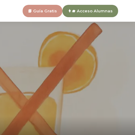
📘 Guía Gratis
👩‍🎓 Acceso Alumnas