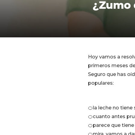
¿Zumo d
Hoy vamos a resolv
primeros meses de
Seguro que has oíd
populares:
🍊la leche no tiene
🍊cuanto antes pr
🍊parece que tiene
🍊mira, vamos a da