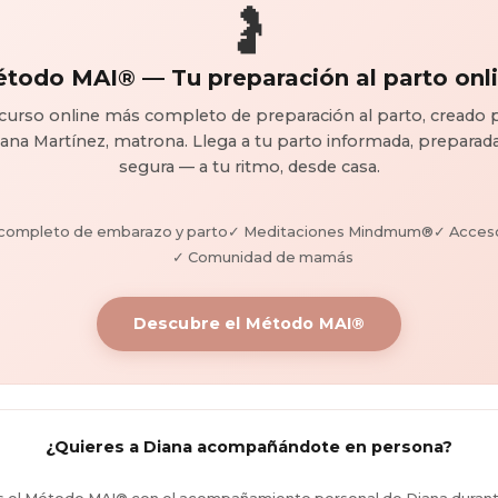
🤰
todo MAI® — Tu preparación al parto onl
 curso online más completo de preparación al parto, creado 
ana Martínez, matrona. Llega a tu parto informada, preparad
segura — a tu ritmo, desde casa.
 completo de embarazo y parto
✓ Meditaciones Mindmum®
✓ Acceso
✓ Comunidad de mamás
Descubre el Método MAI®
¿Quieres a Diana acompañándote en persona?
s el Método MAI® con el acompañamiento personal de Diana durant