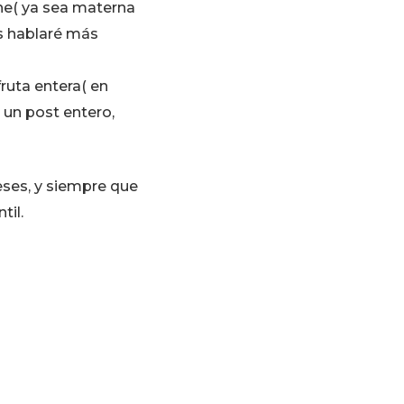
he( ya sea materna
s hablaré más
ruta entera( en
 un post entero,
eses, y siempre que
til.