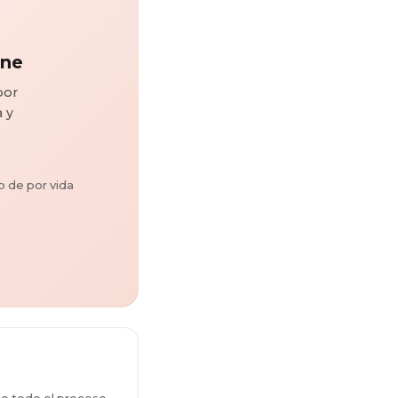
ine
por
a y
 de por vida
e todo el proceso.