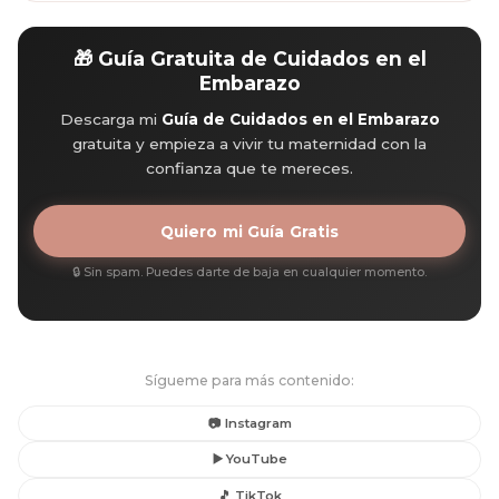
🎁 Guía Gratuita de Cuidados en el
Embarazo
Descarga mi
Guía de Cuidados en el Embarazo
gratuita y empieza a vivir tu maternidad con la
confianza que te mereces.
Quiero mi Guía Gratis
🔒 Sin spam. Puedes darte de baja en cualquier momento.
Sígueme para más contenido:
📷 Instagram
▶️ YouTube
🎵 TikTok