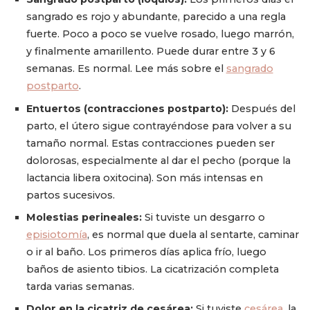
sangrado es rojo y abundante, parecido a una regla
fuerte. Poco a poco se vuelve rosado, luego marrón,
y finalmente amarillento. Puede durar entre 3 y 6
semanas. Es normal. Lee más sobre el
sangrado
postparto
.
Entuertos (contracciones postparto):
Después del
parto, el útero sigue contrayéndose para volver a su
tamaño normal. Estas contracciones pueden ser
dolorosas, especialmente al dar el pecho (porque la
lactancia libera oxitocina). Son más intensas en
partos sucesivos.
Molestias perineales:
Si tuviste un desgarro o
episiotomía
, es normal que duela al sentarte, caminar
o ir al baño. Los primeros días aplica frío, luego
baños de asiento tibios. La cicatrización completa
tarda varias semanas.
Dolor en la cicatriz de cesárea:
Si tuviste
cesárea
, la