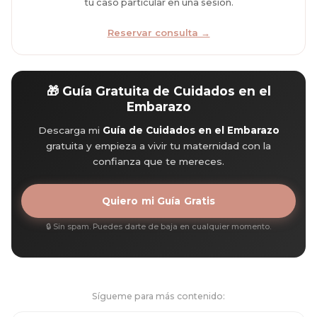
tu caso particular en una sesión.
Reservar consulta →
🎁 Guía Gratuita de Cuidados en el
Embarazo
Descarga mi
Guía de Cuidados en el Embarazo
gratuita y empieza a vivir tu maternidad con la
confianza que te mereces.
Quiero mi Guía Gratis
🔒 Sin spam. Puedes darte de baja en cualquier momento.
Sígueme para más contenido: